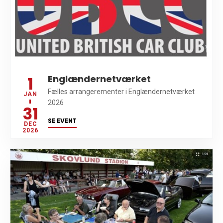
1
Englændernetværket
Fælles arrangerementer i Englændernetværket
JAN
2026
31
SE EVENT
DEC
2026