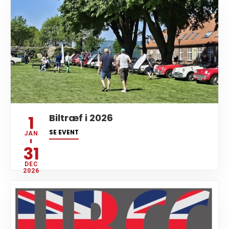
1
Biltræf i 2026
SE EVENT
JAN
31
DEC
2026