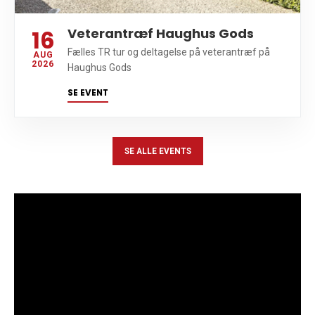
16
Veterantræf Haughus Gods
Fælles TR tur og deltagelse på veterantræf på
AUG
2026
Haughus Gods
SE EVENT
SE ALLE EVENTS