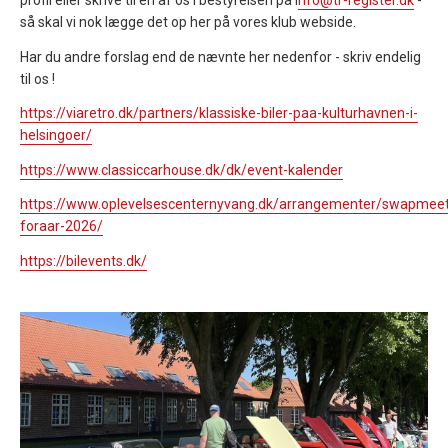
profil eller skrive til en af os i bestyrelsen på i
nfo@tr-register.dk
-
så skal vi nok lægge det op her på vores klub webside.
Har du andre forslag end de nævnte her nedenfor - skriv endelig
til os !
https://viaretro.dk/partners/klassiske-biler-paa-kulturhavnen-i-
helsingoer/
https://www.classiccarhouse.dk/dk/event-kalender
https://www.oplevelsescenternyvang.dk/arrangementer/swapmeet
foraar-2026/
https://bilevents.dk/